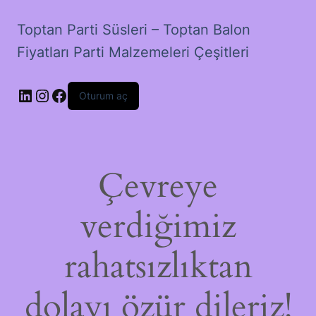
Toptan Parti Süsleri – Toptan Balon
Fiyatları Parti Malzemeleri Çeşitleri
LinkedIn
Instagram
Facebook
Oturum aç
Çevreye
verdiğimiz
rahatsızlıktan
dolayı özür dileriz!