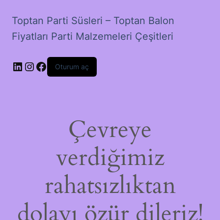
Toptan Parti Süsleri – Toptan Balon
Fiyatları Parti Malzemeleri Çeşitleri
LinkedIn
Instagram
Facebook
Oturum aç
Çevreye
verdiğimiz
rahatsızlıktan
dolayı özür dileriz!