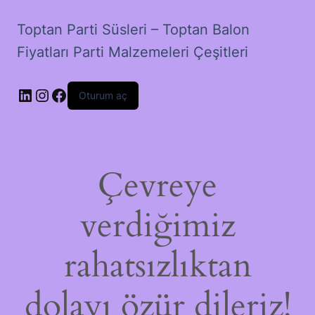
Toptan Parti Süsleri – Toptan Balon
Fiyatları Parti Malzemeleri Çeşitleri
LinkedIn
Instagram
Facebook
Oturum aç
Çevreye
verdiğimiz
rahatsızlıktan
dolayı özür dileriz!