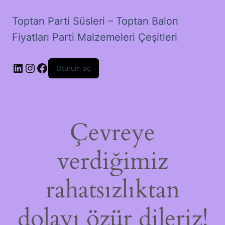
Toptan Parti Süsleri – Toptan Balon
Fiyatları Parti Malzemeleri Çeşitleri
LinkedIn
Instagram
Facebook
Oturum aç
Çevreye
verdiğimiz
rahatsızlıktan
dolayı özür dileriz!