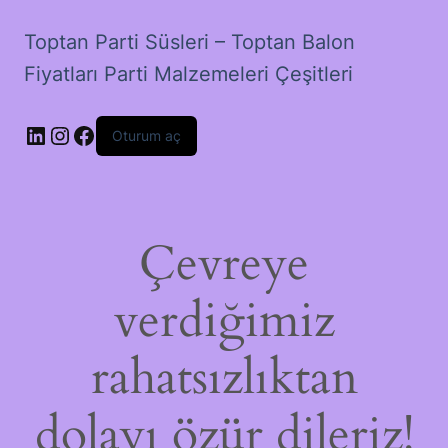
Toptan Parti Süsleri – Toptan Balon
Fiyatları Parti Malzemeleri Çeşitleri
LinkedIn
Instagram
Facebook
Oturum aç
Çevreye
verdiğimiz
rahatsızlıktan
dolayı özür dileriz!