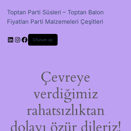
Toptan Parti Süsleri – Toptan Balon
Fiyatları Parti Malzemeleri Çeşitleri
LinkedIn
Instagram
Facebook
Oturum aç
Çevreye
verdiğimiz
rahatsızlıktan
dolayı özür dileriz!