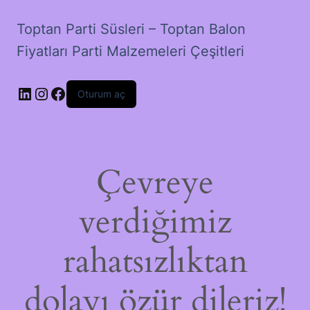
Toptan Parti Süsleri – Toptan Balon
Fiyatları Parti Malzemeleri Çeşitleri
LinkedIn
Instagram
Facebook
Oturum aç
Çevreye
verdiğimiz
rahatsızlıktan
dolayı özür dileriz!